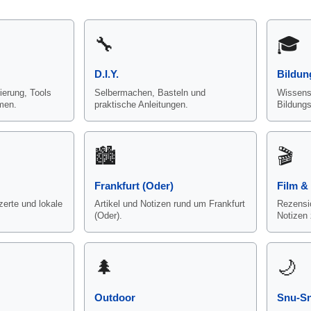
🔧
🎓
D.I.Y.
Bildun
erung, Tools
Selbermachen, Basteln und
Wissensw
men.
praktische Anleitungen.
Bildung
🏙️
🎬
Frankfurt (Oder)
Film &
erte und lokale
Artikel und Notizen rund um Frankfurt
Rezensi
(Oder).
Notizen 
🌲
🌙
Outdoor
Snu-S