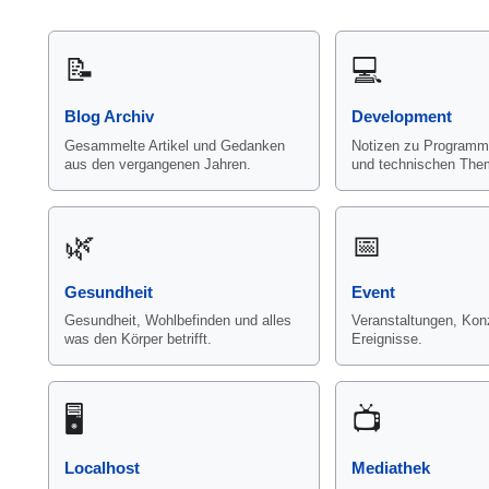
📝
💻
Blog Archiv
Development
Gesammelte Artikel und Gedanken
Notizen zu Programmi
aus den vergangenen Jahren.
und technischen The
🌿
📅
Gesundheit
Event
Gesundheit, Wohlbefinden und alles
Veranstaltungen, Konz
was den Körper betrifft.
Ereignisse.
🖥️
📺
Localhost
Mediathek