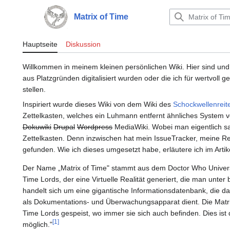
Zum
Inhalt
Matrix of Time
Hauptmenü
springen
Hauptseite
Diskussion
Willkommen in meinem kleinen persönlichen Wiki. Hier sind und
aus Platzgründen digitalisiert wurden oder die ich für wertvoll 
stellen.
Inspiriert wurde dieses Wiki von dem Wiki des
Schockwellenreit
Zettelkasten, welches ein Luhmann entfernt ähnliches System v
Dokuwiki
Drupal
Wordpress
MediaWiki. Wobei man eigentlich sag
Zettelkasten. Denn inzwischen hat mein IssueTracker, meine 
gefunden. Wie ich dieses umgesetzt habe, erläutere ich im Arti
Der Name „Matrix of Time" stammt aus dem Doctor Who Universu
Time Lords, der eine Virtuelle Realität generiert, die man unt
handelt sich um eine gigantische Informationsdatenbank, die 
als Dokumentations- und Überwachungsapparat dient. Die Matri
Time Lords gespeist, wo immer sie sich auch befinden. Dies is
[
1
]
möglich."